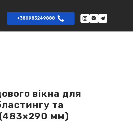
+380985249888
ового вікна для
бластингу та
 (483×290 мм)