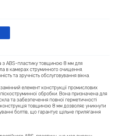
 з ABS-пластику товщиною 8 мм для
ла в камерах струминного очищення.
ість та зручність обслуговування вікна.
езамінний елемент конструкції промислових
 піскоструминної обробки. Вона призначена для
 скла та забезпечення повної герметичності
 конструкція товщиною 8 мм дозволяє уникнути
уванні болтів, що гарантує щільне прилягання