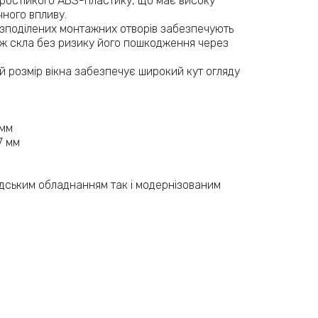
аростійкого ABS-пластику, що має високу
ічного впливу.
розподілених монтажних отворів забезпечують
ж скла без ризику його пошкодження через
й розмір вікна забезпечує широкий кут огляду
 мм
7 мм
аводським обладнанням так і модернізованим