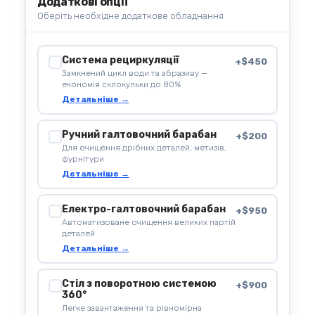
Додаткові опції
Оберіть необхідне додаткове обладнання
Система рециркуляції
+$450
Замкнений цикл води та абразиву —
економія склокульки до 80%
Детальніше →
Ручний галтовочний барабан
+$200
Для очищення дрібних деталей, метизів,
фурнітури
Детальніше →
Електро-галтовочний барабан
+$950
Автоматизоване очищення великих партій
деталей
Детальніше →
Стіл з поворотною системою
+$900
360°
Легке завантаження та рівномірна