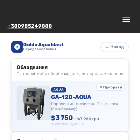
+380985249888
Golda Aquablast
← Назад
Передзамовлення
Обладнання
Підтвердіть або оберіть модель для передзамовлення
✕ Прибрати
AQUA
GA-120-AQUA
Гідродинамічна очистка • Тільки вода
(без абразиву)
$3 750
≈ 167 964 грн
орієнтовно · курс НБУ