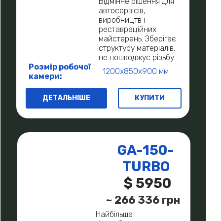
Відмінне рішення для
автосервісів,
виробництв і
реставраційних
майстерень. Зберігає
структуру матеріалів,
не пошкоджує різьбу.
Розмір робочої
1200х850х900 мм
камери:
ДЕТАЛЬНІШЕ
КУПИТИ
GA-150-
TURBO
$ 5950
~ 266 336 грн
Найбільша