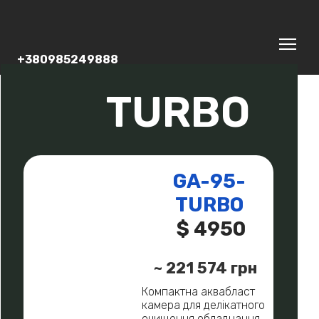
+380985249888
TURBO
GA-95-
TURBO
$ 4950
~ 221 574 грн
Компактна аквабласт
камера для делікатного
очищення обладнання,