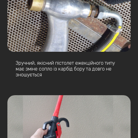
Зручний, якісний пістолет ежекційного типу
має зміне сопло із карбід бору та довго не
зношується