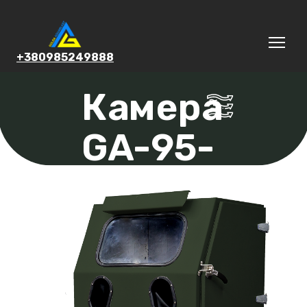
+380985249888
Камера
GA-95-
SAND