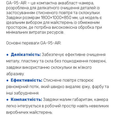
GA-95-AIR – це компактна аквабласт-камера,
розроблена для делікатного очищення деталей із
застосуванням стисненого повітря та склокульки.
Завдяки розмірам 1800×1000×850 мм, ця модель є
ідеальним вибором для майстерень із обмеженим
простором, де потрібна високоякісна обробка при
мінімальних витратах ресурсів.
Основні переваги GA-95-AIR:
● Делікатність:
Забезпечує ефективне очищення
металу, пластику та скла без пошкодження поверхні,
завдяки використанню склокульки як м’якого
абразиву.
● Ефективність:
Стиснене повітря створює
рівномірний потік, який швидко видаляє іржу, фарбу та
інші забруднення.
● Компактність:
Завдяки малим габаритам, камера
легко інтегрується в робочий простір навіть невеликих
виробничих майстерень.