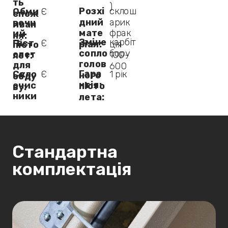
ть
)
Розхі
склош
Обми
Є
спож
дний
арик
вочн
иван
мате
фрак
ий
ня:
Зміне
карбіт
Піст
Є
ріал:
ція
пісто
сопло
бору
олет
100-
лет:
голов
для
600
Гара
Скло
Є
1 рік
ного
обду
нтія:
очис
пісто
ву:
ники
лета:
Стандартна
комплектація