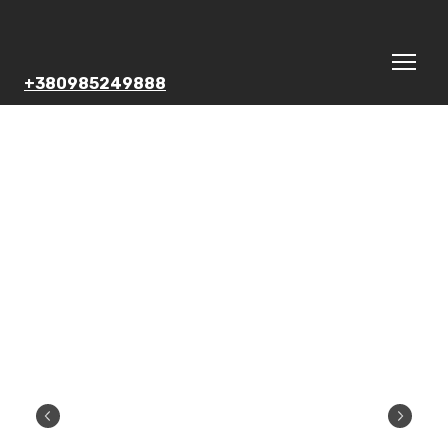
+380985249888
Камера
AQUABLAST-
95