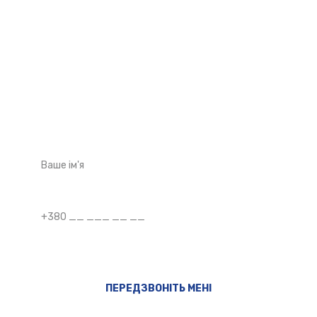
Потрібна допомога?
Залиште свій номер телефону і ми зв'яжемося з вами
найближчим часом.
ПЕРЕДЗВОНІТЬ МЕНІ