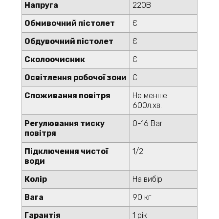
Напруга
220В
Обмивочний пістолет
Є
Обдувочний пістолет
Є
Сколоочисник
Є
Освітлення робочої зони
Є
Споживання повітря
Не менше
600л.хв.
Регулювання тиску
0-16 Bar
повітря
Підключення чистої
1/2
води
Колір
На вибір
Вага
90 кг
Гарантія
1 рік