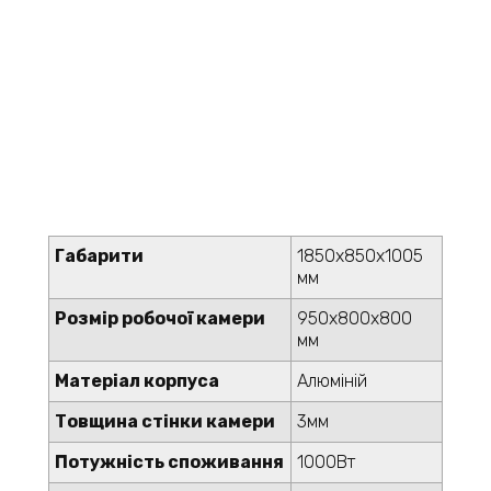
Технічні
характеристики
Основні параметри камери AQUABLAST-95
Габарити
1850х850х1005
мм
Розмір робочої камери
950х800х800
мм
Матеріал корпуса
Алюміній
Товщина стінки камери
3мм
Потужність споживання
1000Вт